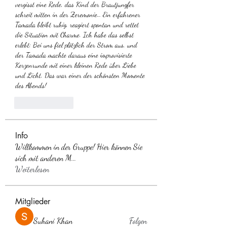
vergisst eine Rede, das Kind der Brautjungfer 
schreit mitten in der Zeremonie… Ein erfahrener 
Tamada bleibt ruhig, reagiert spontan und rettet 
die Situation mit Charme. Ich habe das selbst 
erlebt: Bei uns fiel plötzlich der Strom aus, und 
der Tamada machte daraus eine improvisierte 
Kerzenrunde mit einer kleinen Rede über Liebe 
und Licht. Das war einer der schönsten Momente 
des Abends!
Like
Reply
Info
Willkommen in der Gruppe! Hier können Sie
sich mit anderen M
...
Weiterlesen
Mitglieder
Suhani Khan
Folgen