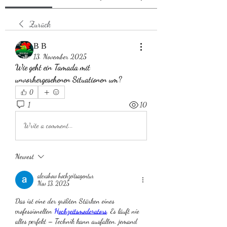
Zurück
В В
13. November 2025
Wie geht ein Tamada mit 
unvorhergesehenen Situationen um?
0
1
10
Write a comment...
Newest
alexshow hochzeitsagentur
Nov 13, 2025
Das ist eine der größten Stärken eines 
professionellen 
Hochzeitsmoderators
. Es läuft nie 
alles perfekt – Technik kann ausfallen, jemand 