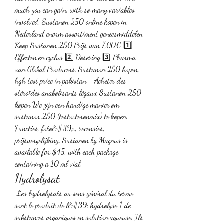
much you can gain, with so many variables 
involved. Sustanon 250 online kopen in 
Nederland enorm assortiment geneesmiddelen 
Koop Sustanon 250 Prijs van 7,00€ 1️⃣ 
Effecten en cyclus 2️⃣ Dosering 3️⃣ Pharma 
van Global Producers. Sustanon 250 kopen, 
hgh test price in pakistan - Acheter des 
stéroïdes anabolisants légaux Sustanon 250 
kopen We zijn een handige manier om 
sustanon 250 (testosteronmix) te kopen. 
Functies, foto&#39;s, recensies, 
prijsvergelijking. Sustanon by Magnus is 
available for $45, with each package 
containing a 10 ml vial. 
Hydrolysat
 Les hydrolysats au sens général du terme 
sont le produit de l&#39; hydrolyse 1 de 
substances organiques en solution aqueuse. Ils 