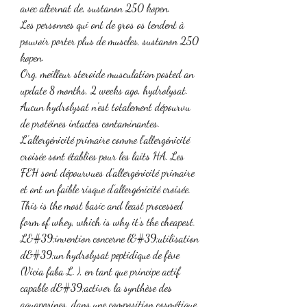
avec alternat de, sustanon 250 kopen.
Les personnes qui ont de gros os tendent à 
pouvoir porter plus de muscles, sustanon 250 
kopen.
Org, meilleur steroide musculation posted an 
update 8 months, 2 weeks ago, hydrolysat. 
Aucun hydrolysat n’est totalement dépourvu 
de protéines intactes contaminantes. 
L’allergénicité primaire comme l’allergénicité 
croisée sont établies pour les laits HA. Les 
FEH sont dépourvues d’allergénicité primaire 
et ont un faible risque d’allergénicité croisée. 
This is the most basic and least processed 
form of whey, which is why it’s the cheapest. 
L&#39;invention concerne l&#39;utilisation 
d&#39;un hydrolysat peptidique de fève 
(Vicia faba L. ), en tant que principe actif 
capable d&#39;activer la synthèse des 
aquaporines, dans une composition cosmétique 