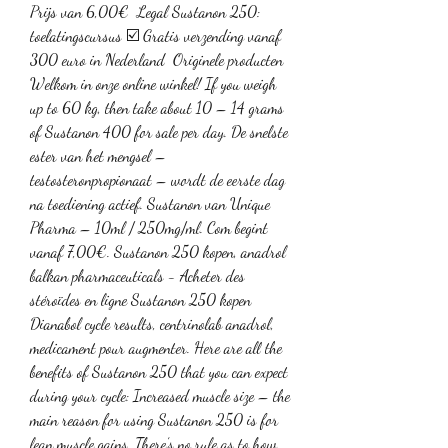
Prijs van 6,00€  Legal Sustanon 250: 
toelatingscursus ☑️ Gratis verzending vanaf 
300 euro in Nederland ️ Originele producten 
Welkom in onze online winkel! If you weigh 
up to 60 kg, then take about 10 – 14 grams 
of Sustanon 400 for sale per day. De snelste 
ester van het mengsel – 
testosteronpropionaat – wordt de eerste dag 
na toediening actief. Sustanon van Unique 
Pharma – 10ml / 250mg/ml. Com begint 
vanaf 7,00€. Sustanon 250 kopen, anadrol 
balkan pharmaceuticals - Acheter des 
stéroïdes en ligne Sustanon 250 kopen 
Dianabol cycle results, centrinolab anadrol, 
medicament pour augmenter. Here are all the 
benefits of Sustanon 250 that you can expect 
during your cycle: Increased muscle size – the 
main reason for using Sustanon 250 is for 
lean muscle gains. There’s no rule as to how 