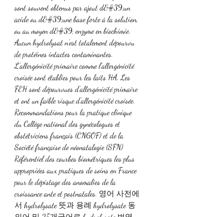
sont souvent obtenus par ajout d&#39;un 
acide ou d&#39;une base forte à la solution, 
ou au moyen d&#39; enzyme en biochimie. 
Aucun hydrolysat n’est totalement dépourvu 
de protéines intactes contaminantes. 
L’allergénicité primaire comme l’allergénicité 
croisée sont établies pour les laits HA. Les 
FEH sont dépourvues d’allergénicité primaire 
et ont un faible risque d’allergénicité croisée. 
Recommandations pour la pratique clinique 
du Collège national des gynécologues et 
obstétriciens français (CNGOF) et de la 
Société française de néonatalogie (SFN) 
Référentiel des courbes biométriques les plus 
appropriées aux pratiques de soins en France 
pour le dépistage des anomalies de la 
croissance ante et postnatales. 영어 사전에
서 hydrolysate 뜻과 용례 hydrolysate 동
의어 및 25개국어로 hydrolysate 번역. 