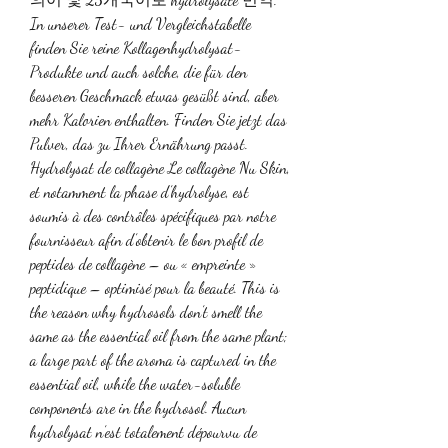
In unserer Test- und Vergleichstabelle 
finden Sie reine Kollagenhydrolysat-
Produkte und auch solche, die für den 
besseren Geschmack etwas gesüßt sind, aber 
mehr Kalorien enthalten. Finden Sie jetzt das 
Pulver, das zu Ihrer Ernährung passt. 
Hydrolysat de collagène Le collagène Nu Skin, 
et notamment la phase d’hydrolyse, est 
soumis à des contrôles spécifiques par notre 
fournisseur afin d’obtenir le bon profil de 
peptides de collagène – ou « empreinte » 
peptidique – optimisé pour la beauté. This is 
the reason why hydrosols don’t smell the 
same as the essential oil from the same plant; 
a large part of the aroma is captured in the 
essential oil, while the water-soluble 
components are in the hydrosol. Aucun 
hydrolysat n’est totalement dépourvu de 