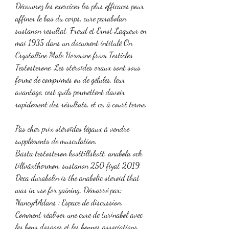
Découvrez les exercices les plus efficaces pour 
affiner le bas du corps, cure parabolan 
sustanon resultat. Freud et Ernst Laqueur en 
mai 1935 dans un document intitulé On 
Crystalline Male Hormone from Testicles 
Testosterone. Les stéroïdes oraux sont sous 
forme de comprimés ou de gélules, leur 
avantage, cest quils permettent davoir 
rapidement des résultats, et ce, à court terme.
Pas cher prix stéroïdes légaux à vendre 
suppléments de musculation.
Bästa testosteron kosttillskott, anabola och 
tillväxthormon, sustanon 250 fiyat 2019. 
Deca durabolin is the anabolic steroid that 
was in use for gaining. Démarré par: 
NancyAAdans : Espace de discussion. 
Comment réaliser une cure de turinabol avec 
les bons dosages et les bonnes associations 