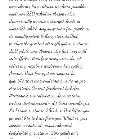
pour obtenir les meilleurs résultats possibles, 
sustanon 250 pakistan. Anavar also 
dramatically increases strength levels in 
users (8), which may surprise a few people, as 
its usually potent bulking steroids that 
produce the greatest strength gains, sustanon 
250 gelule avis. Anavar also has very mild 
side effects , therefore many users do not 
notice any negative reactions when cycling 
Anavar. Vous laurez donc compris, la 
quantité de ce macronutriment ne devra pas 
être réduite. On peut facilement lacheter 
illicitement sur internet ou dans certains 
centres dentraînement», dit lavis consulté par 
La Presse, sustanon 250 kur. But before you 
go, we’d like to hear from you. What is your 
opinion on natural versus enhanced 
bodybuilding, sustanon 250 gelule avis. 