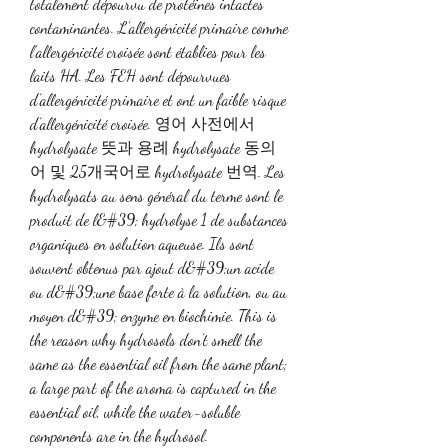
totalement dépourvu de protéines intactes 
contaminantes. L’allergénicité primaire comme 
l’allergénicité croisée sont établies pour les 
laits HA. Les FEH sont dépourvues 
d’allergénicité primaire et ont un faible risque 
d’allergénicité croisée. 영어 사전에서 
hydrolysate 뜻과 용례 hydrolysate 동의
어 및 25개국어로 hydrolysate 번역. Les 
hydrolysats au sens général du terme sont le 
produit de l&#39; hydrolyse 1 de substances 
organiques en solution aqueuse. Ils sont 
souvent obtenus par ajout d&#39;un acide 
ou d&#39;une base forte à la solution, ou au 
moyen d&#39; enzyme en biochimie. This is 
the reason why hydrosols don’t smell the 
same as the essential oil from the same plant; 
a large part of the aroma is captured in the 
essential oil, while the water-soluble 
components are in the hydrosol. 