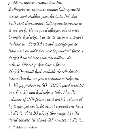
protéines intactes contaminantes. 
L’allergénicité primaire comme l’allergénicité 
croisée sont établies pour les laits HA. Les 
FEH sont dépourvues d’allergénicité primaire 
et ont un faible risque d’allergénicité croisée. 
Exemple: hydrolysat acide de caséine. Extraits 
de levures : L&#39;extrait autolytique de 
levure est considéré comme le principal facteur 
d&#39;enrichissement des milieux de 
culture. Elle est préparé sous forme 
d&#39;extrait hydrosoluble de cellules de 
levure Saccharomyces cerevisiae autolysées. 
1–10 µg protein or 50–2000 pmol peptide) 
in a 6 x 50 mm hydrolysis tube. Mix 19 
volumes of 97% formic acid with 1 volume of 
hydrogen peroxide; let stand covered one hour 
at 22 °C. Add 10 µL of this reagent to the 
dried sample, let stand 30 minutes at 22 °C, 
and vacuum-dry. 