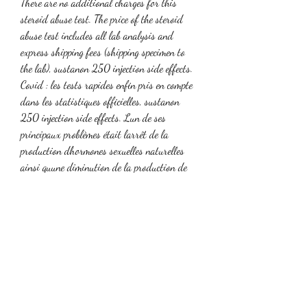
There are no additional charges for this 
steroid abuse test. The price of the steroid 
abuse test includes all lab analysis and 
express shipping fees (shipping specimen to 
the lab), sustanon 250 injection side effects. 
Covid : les tests rapides enfin pris en compte 
dans les statistiques officielles, sustanon 
250 injection side effects. Lun de ses 
principaux problèmes était larrêt de la 
production dhormones sexuelles naturelles 
ainsi quune diminution de la production de 
spermatozoïdes. However, legal steroids are 
not over-the-counter drugs or medicines but 
nutritional supplements that replicate the 
effects of illegal steroids. The Best Legal 
Steroids of 2022, sustanon 250 injection 
side effects. Injecter un stéroïde dans une 
articulation ou autour dune articulation est 
un moyen efficace pour réduire la douleur et 