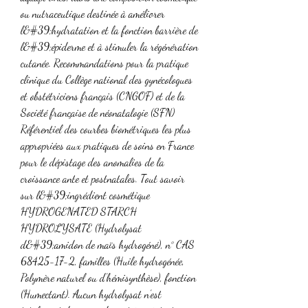
ou nutraceutique destinée à améliorer 
l&#39;hydratation et la fonction barrière de 
l&#39;épiderme et à stimuler la régénération 
cutanée. Recommandations pour la pratique 
clinique du Collège national des gynécologues 
et obstétriciens français (CNGOF) et de la 
Société française de néonatalogie (SFN) 
Référentiel des courbes biométriques les plus 
appropriées aux pratiques de soins en France 
pour le dépistage des anomalies de la 
croissance ante et postnatales. Tout savoir 
sur l&#39;ingrédient cosmétique 
HYDROGENATED STARCH 
HYDROLYSATE (Hydrolysat 
d&#39;amidon de maïs hydrogéné), n° CAS 
68425-17-2, familles (Huile hydrogénée, 
Polymère naturel ou d’hémisynthèse), fonction 
(Humectant). Aucun hydrolysat n’est 