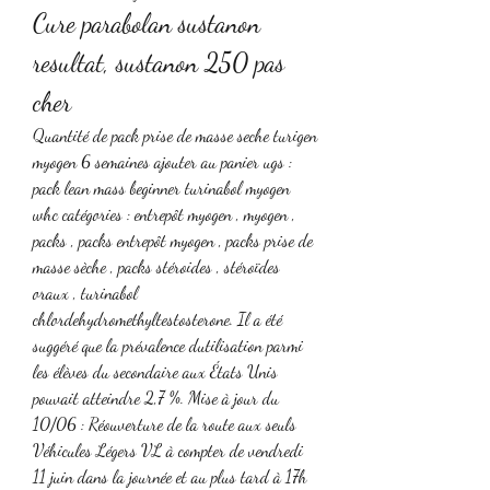
Cure parabolan sustanon 
resultat, sustanon 250 pas 
cher
Quantité de pack prise de masse seche turigen 
myogen 6 semaines ajouter au panier ugs : 
pack lean mass beginner turinabol myogen 
whc catégories : entrepôt myogen , myogen , 
packs , packs entrepôt myogen , packs prise de 
masse sèche , packs stéroides , stéroïdes 
oraux , turinabol 
chlordehydromethyltestosterone. Il a été 
suggéré que la prévalence dutilisation parmi 
les élèves du secondaire aux États Unis 
pouvait atteindre 2,7 %. Mise à jour du 
10/06 : Réouverture de la route aux seuls 
Véhicules Légers VL à compter de vendredi 
11 juin dans la journée et au plus tard à 17h 