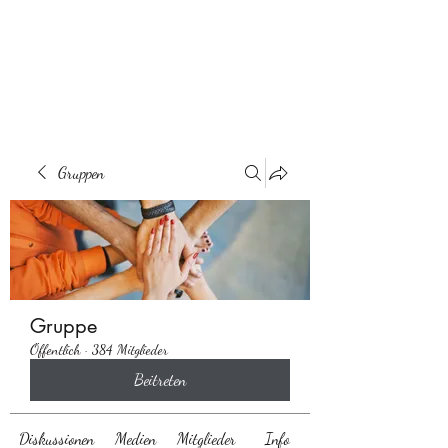
Behaarglich
Gruppen
Gruppe
Öffentlich
·
384 Mitglieder
Beitreten
Diskussionen
Medien
Mitglieder
Info