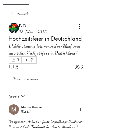
Zurück
В В
28. Februar 2026
Hochzeitsfeier in Deutschland
Welche Elemente bestimmen den Ablauf einer 
russischen Hochzeitsfeier in Deutschland?
0
2
6
Write a comment...
Newest
Мария Фомина
Mar 07
Ein typischer Ablauf umfasst Begrüßungsrituale mit 
Brot und Salz, Trinksprüche, Spiele, Musik und 