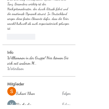
Tanz. Besonders wichtig ist der 
Hochzeitsmoderator, der durch Rituale führt und 
die emotionale Dynamik steuert. In Deutschland 
sorgen diese festen Elemente dafür, dass die Feier 
sowohl kulturell als auch organisatorisch gelungen 
ist.
Like
Reply
Info
Willkommen in der Gruppe! Hier können Sie
sich mit anderen M
...
Weiterlesen
Mitglieder
Suhani Khan
Folgen
Via Amelia
Folgen