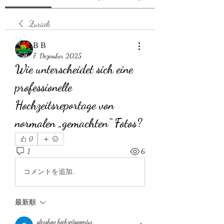
Zurück
В В
7. Dezember 2025
Wie unterscheidet sich eine 
professionelle 
Hochzeitsreportage von 
normalen „gemachten“ Fotos?
0
1
6
コメントを追加…
最新順
alexshow hochzeitsagentur