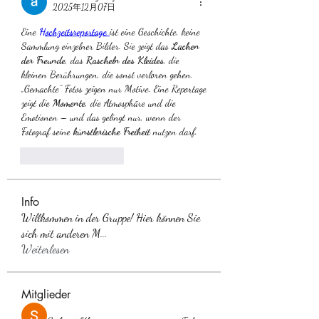
2025年12月07日
Eine 
Hochzeitsreportage
ist eine Geschichte, keine 
Sammlung einzelner Bilder. Sie zeigt das 
Lachen 
der Freunde
, das 
Rascheln des Kleides
, die 
kleinen Berührungen, die sonst verloren gehen. 
„Gemachte“ Fotos zeigen nur Motive. Eine Reportage 
zeigt die 
Momente
, die Atmosphäre und die 
Emotionen – und das gelingt nur, wenn der 
Fotograf seine 
künstlerische Freiheit
 nutzen darf.
いいね！
返信
Info
Willkommen in der Gruppe! Hier können Sie
sich mit anderen M
...
Weiterlesen
Mitglieder