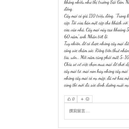
không nhiều như thị trường Sài Gòn. N
đồng.
Cây mai có giá 110 triệu đồng. “Trong k
cặp. Tôi vừa bán một cặp cho khách với
cửa vào nhà. Cây mai này cao khoảng 5
60 năm,” anh Nhân tiết lộ.
Tuy nhiên, để có được những cây mai đắ
công sức chăm sóc. Riêng tiền thuê nhân
tỉa, uốn... Mỗi năm cũng phải mất 5-1
Chia sẻ về việc chọn mua mai để chơi 
cây mai tơ, mai non hay những cây mai c
những cây mai có nụ mập, đã nở hoa một
cứng thì mới đủ sức dinh dưỡng nuôi nụ
0
撰寫留言......