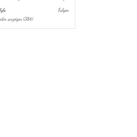
lylo
Folgen
ieder anzeigen (384)