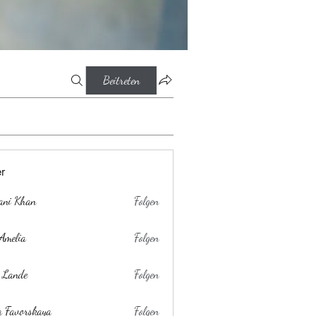
Beitreten
er
ani Khan
Folgen
Amelia
Folgen
 Lande
Folgen
a Favorskaya
Folgen