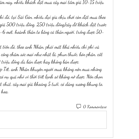
ăm nay, nhiều khách đặt mua cây mai tầm giá 10-15 triệu 
hi đó, tại Sài Gòn, nhiều đại gia chịu chơi còn đặt mua theo 
 giá 500 triệu đồng, 250 triệu đồng/cây để khách đặt trước 
-6 mét, hoành thân to bằng cả thân người, trồng được 50-
t tiền đó, theo anh Nhân, phải mất khá nhiều chi phí và 
 công chăm sóc mai như nhặt lá, phun thuốc, bón phân, cắt 
0 triệu đồng dù bán được hay không bán được.
dịp Tết, anh Nhân khuyên người mua không nên mua những 
ó nụ quá nhỏ vì thời tiết lạnh sẽ không nở được. Nên chọn 
 chút, cây mai già khoảng 5 tuổi, có dáng xương khung to, 
 hoa.
0 Kommentare