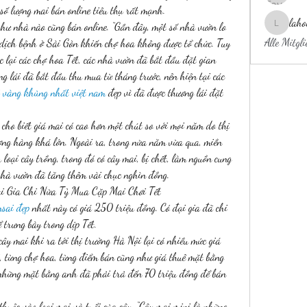
số lượng mai bán online tiêu thụ rất mạnh.
laho
ư nhà nào cũng bán online. “Gần đây, một số nhà vườn lo 
laholylo
Alle Mitgl
dịch bệnh ở Sài Gòn khiến chợ hoa không được tổ chức. Tuy 
 lại các chợ hoa Tết, các nhà vườn đã bắt đầu đặt gian 
ng lái đã bắt đầu thu mua từ tháng trước, nên hiện tại các 
 vàng khủng nhất việt nam
 đẹp vì đã được thương lái đặt 
ho biết giá mai có cao hơn một chút so với mọi năm do thị 
ượng hàng khá lớn. Ngoài ra, trong nửa năm vừa qua, miền 
loại cây trồng, trong đó có cây mai, bị chết, làm nguồn cung 
 nhà vườn đã tăng thêm vài chục nghìn đồng.
i Gia Chi Nửa Tỷ Mua Cặp Mai Chơi Tết
sai đẹp
 nhất này có giá 250 triệu đồng. Có đại gia đã chi 
 trưng bày trong dịp Tết.
y mai khi ra tới thị trường Hà Nội lại có nhiều mức giá 
, từng chợ hoa, từng điểm bán cũng như giá thuê mặt bằng 
 những mặt bằng anh đã phải trả đến 70 triệu đồng để bán 
thuộc vào loại mai và tuổi của cây. “Cây mai mini là những 