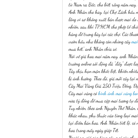
từ Nam ra Bắc, cho biết rằng năm nay, 
Anh Nhân cho hay, tại Chợ Lách hầu nh
lắng vì sợ không xuất bán được mai do 
nhiên, sau khi TP.HCM cho phép tổ chức
hàng để trưng bày tại các chợ. Các thươ
vườn hầu như không còn những cây 
mai
mua hết,” anh Nhân chia sẻ.
Nói về giá hoa mai năm nay, anh Nhân c
trường online sôi động đã "đẩy" được l
Tây chịu hạn mặn khốc liệt, khiến nhiều 
bị ảnh hưởng. Theo đó, giá mỗi cây tại
Cây Mai Vàng Giá 250 Triệu Đồng, Đạ
Cây mai vàng có 
hình ảnh mai vàng bon
nửa tỷ đồng để mua cặp mai tương tự để
Tuy nhiên, theo anh Nguyễn Thế Nhân, câ
khác nhau, phụ thuộc vào từng loại mai
tại điểm bán hoa. Anh Nhân tiết lộ, có
hoa trong mấy ngày giáp Tết.
Ngoài ra, giá của từng cây mai còn phụ 