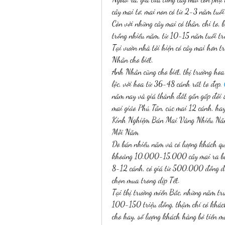
cây mai tơ, mai non có từ 2-3 năm tu
Còn với những cây mai có thân, chi to, b
trồng nhiều năm, từ 10-15 năm tuổi trở
Tại vườn nhà tôi hiện có cây mai hơn tr
Nhân cho biết.
Anh Nhân cũng cho biết, thị trường hoa 
lộc, với hoa từ 36-48 cánh rất to đẹp. 
năm nay và giá thành đắt gần gấp đôi s
mai giảo Phú Tân, cúc mai 12 cánh, h
Kinh Nghiệm Bán Mai Vàng Nhiều Nă
Mỗi Năm
Do bán nhiều năm và có lượng khách q
khoảng 10.000-15.000 cây mai ra bán 
8-12 cánh, có giá từ 500.000 đồng đến
chọn mua trong dịp Tết.
Tại thị trường miền Bắc, những năm trư
100-150 triệu đồng, thậm chí có khác
cho hay, số lượng khách hàng bỏ tiền m