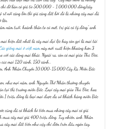
ổi chỉ để bàn có giá từ 500.000 - 1.000.000 đồng/cây. 
ộ rễ nổi càng lớn thì giá càng đắt bởi đó là những cây mai đã 
 lên.
ăm năm tuổi, hoành thân to cả mét, trị giá cả tỷ đồng,” anh 
mai hiện đắt nhất là cây mai đại lộc hay còn gọi là mai tài 
Các giống mai ở việt nam
 này mới xuất hiện khoảng hơn 3 
o với các dòng mai khác. Ngoài ra, còn có mai giảo Thủ Đức, 
ay cúc mai 120 cánh, 150 cánh…
m, Anh Nhân Chuyển 10.000-15.000 Cây Ra Miền Bắc 
uen, như mọi năm, anh Nguyễn Thế Nhân thường chuyển 
tại thị trường miền Bắc. Loại cây mai giảo Thủ Đức, hoa 
 1 triệu đồng là loại mai được đa số khách hàng miền Bắc 
ớc cũng đã có khách bỏ tiền mua những cây mai có giá 
h mua cây mai giá 400 triệu đồng. Tuy nhiên, anh Nhân 
ua cây mai đắt tiền như vậy chỉ đếm trên đầu ngón tay, 