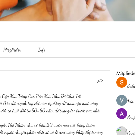
Mitglieder
Info
Mitglied
Suh
a Cặp Mai Vàng Cao Hơn Mái Nhà Để Chơi Tết
Via 
Sài Gòn đã mạnh tay chi nửa tỷ đồng để mua cặp mai vàng 
ười, có tuổi đời từ 50-60 năm để trang trí trước cửa nhà 
Anuj
guyễn Thế Nhân, chủ sở hữu 20 vườn mai với hàng trăm 
là người chuyên phân phối sỉ và lẻ mai vàng khắp thị trường 
Ann