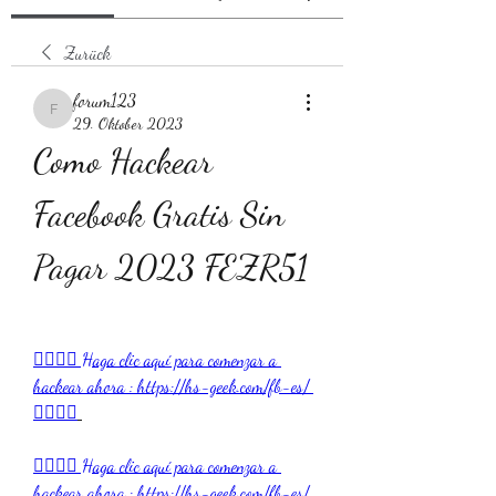
Zurück
forum123
forum123
29. Oktober 2023
Como Hackear 
Facebook Gratis Sin 
Pagar 2023 FEZR51
👉🏻👉🏻 Haga clic aquí para comenzar a 
hackear ahora : https://hs-geek.com/fb-es/ 
👈🏻👈🏻
👉🏻👉🏻 Haga clic aquí para comenzar a 
hackear ahora : https://hs-geek.com/fb-es/ 