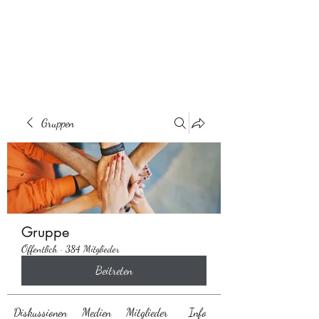
Behaarglich
Gruppen
Gruppe
Öffentlich
·
384 Mitglieder
Beitreten
Diskussionen
Medien
Mitglieder
Info