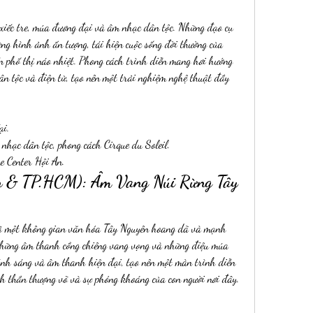
xiếc tre, múa đương đại và âm nhạc dân tộc. Những đạo cụ 
ng hình ảnh ấn tượng, tái hiện cuộc sống đời thường của 
n phố thị náo nhiệt. Phong cách trình diễn mang hơi hướng 
ân tộc và điện tử, tạo nên một trải nghiệm nghệ thuật đầy 
ại.
 nhạc dân tộc, phong cách Cirque du Soleil.
 Center Hội An.
n & TP.HCM): Âm Vang Núi Rừng Tây 
 một không gian văn hóa Tây Nguyên hoang dã và mạnh 
những âm thanh cồng chiêng vang vọng và những điệu múa 
ánh sáng và âm thanh hiện đại, tạo nên một màn trình diễn 
h thần thượng võ và sự phóng khoáng của con người nơi đây.