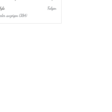
lylo
Folgen
ieder anzeigen (384)