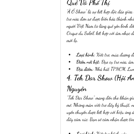
Quê Và Phố Thị
"À Ố Show" là sự kết hợp độc đáo giữa 
tre nứa đơn sơ được biến hóa thành nhữ
người Việt Nam từ làng quê yên bình đế
Cirque du Soleil, kết hợp với âm nhạc d
mới lạ.
Loại hình:
 Xiếc tre, múa đương đ
Điểm nổi bật:
 Đạo cụ tre nứa, âm
Địa điểm:
 Nhà hát TP.HCM, Lune
4. Teh Dar Show (Hội A
Nguyên
"Teh Dar Show" mang đến cho khán giả
mẽ. Những màn xiếc tre đầy kỹ thuật, 
uyển chuyển được kết hợp với hiệu ứng 
đầy cảm xúc. Bạn sẽ cảm nhận được tin
Loại hình:
 Xiếc tre kể chuyện.