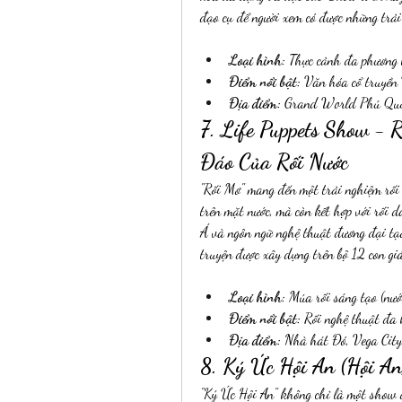
đạo cụ để người xem có được những trải
Loại hình:
 Thực cảnh đa phương t
Điểm nổi bật:
 Văn hóa cổ truyền 
Địa điểm:
 Grand World Phú Quố
7. Life Puppets Show - 
Đáo Của Rối Nước
"Rối Mơ" mang đến một trải nghiệm rối 
trên mặt nước, mà còn kết hợp với rối 
Á và ngôn ngữ nghệ thuật đương đại tạ
truyện được xây dựng trên bộ 12 con giá
Loại hình:
 Múa rối sáng tạo (nước
Điểm nổi bật:
 Rối nghệ thuật đa 
Địa điểm:
 Nhà hát Đó, Vega Cit
8. Ký Ức Hội An (Hội A
"Ký Ức Hội An" không chỉ là một show d