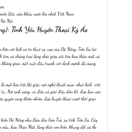
ớc.
miền Bắc, sân khấu nước lớn nhất Việt Nam.
 Hà Nội.
g): Tình Yêu Huyền Thoại Kỳ Ảo 
liền với lịch sử từ thuở xa xưa của Đà Nẵng, Tiên Sa tái 
h tím và chàng trai làng chài giữa sắc tím hoa thàn mát và 
 không gian, một cuộc đấu tranh với định mệnh đã mang 
w
 là một bữa tiệc thị giác, nơi nghệ thuật múa, nhạc kịch, xiếc 
tụ. Nơi ánh sáng, vũ điệu và giai điệu dẫn lối, đưa bạn vào 
a quyện cùng thiên nhiên, đưa huyền thoại vượt thời gian 
 biển Đà Nẵng như Bán đảo Sơn Trà, sự tích Tiên Sa, Cây 
 nâu, hoa Thàn Mát, làng chài ven biển, khung dệt và Áo 