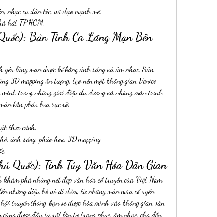
n, nhạc cụ dân tộc, vũ đạo mạnh mẽ.
Nhà hát TP.HCM.
 Quốc): Bản Tình Ca Lãng Mạn Bên 
nh yêu lãng mạn được kể bằng ánh sáng và âm nhạc. Sân 
ứng 3D mapping ấn tượng, tạo nên một không gian Venice 
 mình trong những giai điệu du dương và những màn trình 
 màn bắn pháo hoa rực rỡ.
ật thực cảnh.
nhỏ, ánh sáng, pháo hoa, 3D mapping.
c.
Phú Quốc): Tinh Túy Văn Hóa Dân Gian
 khám phá những nét đẹp văn hóa cổ truyền của Việt Nam. 
đến những điệu hò vè dí dỏm, từ những màn múa cổ uyển 
 hội truyền thống, bạn sẽ được hòa mình vào không gian văn 
cũng được đầu tư rất lớn từ trang phục, âm nhạc, cho đến 