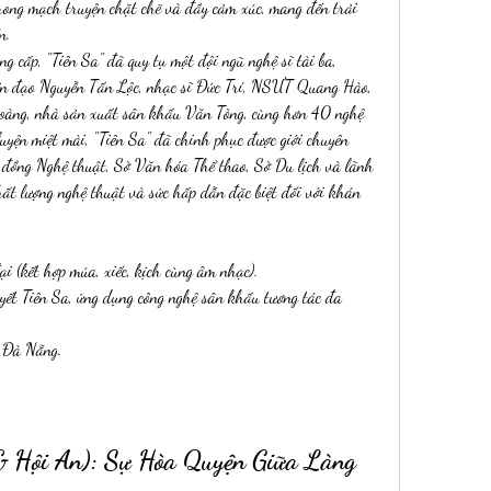
rong mạch truyện chặt chẽ và đầy cảm xúc, mang đến trải 
n.
 cấp, "Tiên Sa" đã quy tụ một đội ngũ nghệ sĩ tài ba, 
ên đạo Nguyễn Tấn Lộc, nhạc sĩ Đức Trí, NSƯT Quang Hào, 
Hoàng, nhà sản xuất sân khấu Văn Tòng, cùng hơn 40 nghệ 
uyện miệt mài, "Tiên Sa" đã chinh phục được giới chuyên 
 đồng Nghệ thuật, Sở Văn hóa Thể thao, Sở Du lịch và lãnh 
t lượng nghệ thuật và sức hấp dẫn đặc biệt đối với khán 
i (kết hợp múa, xiếc, kịch cùng âm nhạc).
uyết Tiên Sa, ứng dụng công nghệ sân khấu tương tác đa 
 Đà Nẵng.
Hội An): Sự Hòa Quyện Giữa Làng 