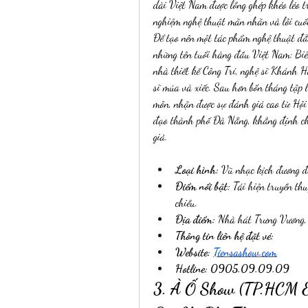
dài Việt Nam được lồng ghép khéo léo t
nghiệm nghệ thuật mãn nhãn và lôi cuố
Để tạo nên một tác phẩm nghệ thuật đẳng
những tên tuổi hàng đầu Việt Nam: Bi
nhà thiết kế Công Trí, nghệ sĩ Khánh 
sĩ múa và xiếc. Sau hơn bốn tháng tập l
môn, nhận được sự đánh giá cao từ Hội
đạo thành phố Đà Nẵng, khẳng định chấ
giả.
Loại hình:
 Vũ nhạc kịch đương đạ
Điểm nổi bật:
 Tái hiện truyền th
chiều.
Địa điểm:
 Nhà hát Trưng Vương,
Thông tin liên hệ đặt vé: 
Website: 
Tiensashow.com
Hotline: 0905.09.09.09
3. À Ố Show (TP.HCM & 