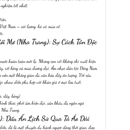
 nghiệm tốt nhất.
iện.
Việt Nam – cải lương, hò vè, múa cổ.
c.
Rối Mơ (Nha Trang): Sự Cách Tân Độc 
nước hoàn toàn mới lạ. Những con rối không chỉ xuất hiện 
dây, rối bóng và múa đương đại. Âm nhạc dân tộc Đông Nam 
o nên một không gian đa văn hóa đầy ấn tượng. Với câu 
p, show diễn phù hợp với khán giả ở mọi lứa tuổi.
, dây, bóng).
hình thức, phối âm hiện đại, sân khấu đa ngôn ngữ.
y Nha Trang.
n): Dấu Ấn Lịch Sử Qua Tà Áo Dài
iễn, đó là một chuyến du hành ngược dòng thời gian, đưa 