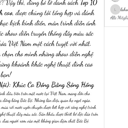
ời? Vậy thì, đừng bỏ lỡ danh sách 
Top 10 
laho
h cao
, được chúng tôi tổng hợp và đánh 
laholylo
Alle Mitgl
nhạc kịch kinh điển, màn trình diễn ánh 
c show diễn truyền thống đầy màu sắc 
óa Việt Nam một cách tuyệt vời nhất. 
 chọn cho mình những show diễn nghệ 
hững khoảnh khắc nghệ thuật đỉnh cao 
 bạn!
 Nội): Khúc Ca Đồng Bằng Sông Hồng
ảnh đầu tiên trên mặt nước tại Việt Nam, mang đến cho 
a đồng bằng Bắc Bộ. Những làn điệu quan họ ngọt ngào, 
 múa rối nước uyển chuyển được kết hợp với công nghệ trình 
nghệ thuật đầy màu sắc. Sân khấu được thiết kế độc đáo trên 
ng, đưa người xem vào một không gian đậm chất Bắc Bộ.