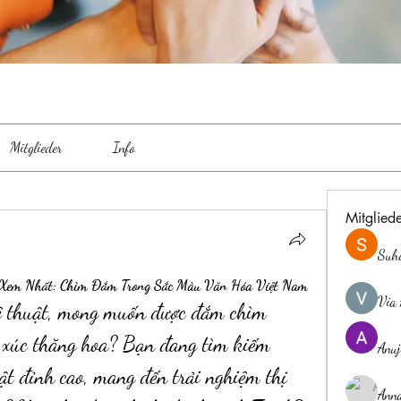
Mitglieder
Info
Mitglied
Suh
 Xem Nhất: Chìm Đắm Trong Sắc Màu Văn Hóa Việt Nam
Via 
ệ thuật, mong muốn được đắm chìm 
 xúc thăng hoa? Bạn đang tìm kiếm 
Anuj
t đỉnh cao, mang đến trải nghiệm thị 
Ann