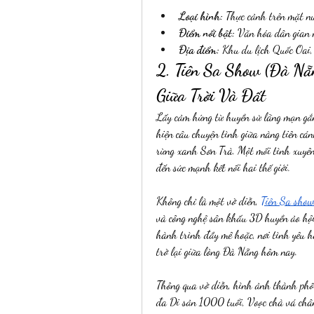
Loại hình:
 Thực cảnh trên mặt nư
Điểm nổi bật:
 Văn hóa dân gian 
Địa điểm:
 Khu du lịch Quốc Oai,
2. Tiên Sa Show (Đà Nẵn
Giữa Trời Và Đất
Lấy cảm hứng từ huyền sử lãng mạn gắn 
hiện câu chuyện tình giữa nàng tiên cán
rừng xanh Sơn Trà. Một mối tình xuyên
đến sức mạnh kết nối hai thế giới.
Không chỉ là một vở diễn, 
Tiên Sa sho
và công nghệ sân khấu 3D huyền ảo hội 
hành trình đầy mê hoặc, nơi tình yêu hò
trở lại giữa lòng Đà Nẵng hôm nay.
Thông qua vở diễn, hình ảnh thành phố
đa Di sản 1000 tuổi, Voọc chà vá chân