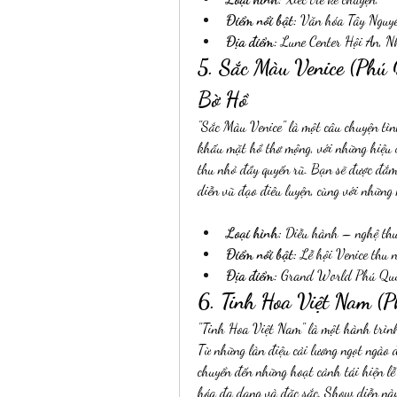
Điểm nổi bật:
 Văn hóa Tây Nguyê
Địa điểm:
 Lune Center Hội An, 
5. Sắc Màu Venice (Phú
Bờ Hồ
"Sắc Màu Venice" là một câu chuyện tì
khấu mặt hồ thơ mộng, với những hiệu 
thu nhỏ đầy quyến rũ. Bạn sẽ được đắm
diễn vũ đạo điêu luyện, cùng với những
Loại hình:
 Diễu hành – nghệ thu
Điểm nổi bật:
 Lễ hội Venice thu 
Địa điểm:
 Grand World Phú Quố
6. Tinh Hoa Việt Nam (
"Tinh Hoa Việt Nam" là một hành trình
Từ những làn điệu cải lương ngọt ngào 
chuyển đến những hoạt cảnh tái hiện lễ
hóa đa dạng và đặc sắc. Show diễn này 