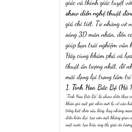
giác và thính giác tuyệt v
show diễn nghệ thuật đỉn
giá chi tiết. Từ những vở 
sáng 3D mãn nhãn, đến cá
giúp bạn trải nghiệm văn h
Hãy cùng khám phá và lựa
thuật ấn tượng nhất, để n
mãi đọng lại trong tâm trí
1. Tinh Hoa Bắc Bộ (Hà
"Tinh Hoa Bắc Bộ" là show diễn thực c
khán giả một góc nhìn mới lạ về văn hó
tiếng hát chèo sâu lắng, hay những màn
diễn hiện đại, tạo nên một không gian 
mặt nước, tạo hiệu ứng thị giác ấn tượ