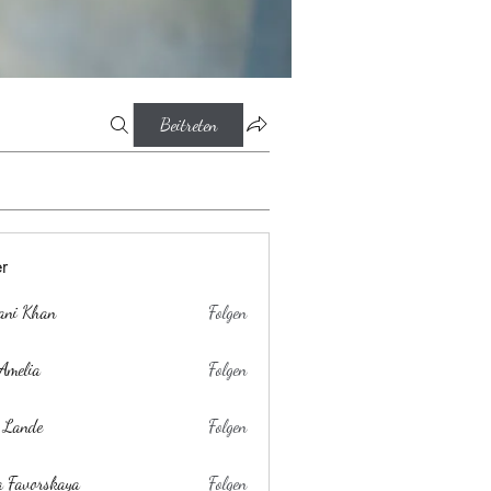
Beitreten
er
ani Khan
Folgen
Amelia
Folgen
 Lande
Folgen
a Favorskaya
Folgen